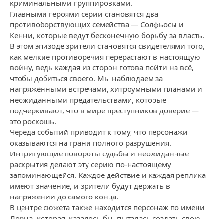
криминальными группировками.
Главными героями серии становятся два
противоборствующих семейства — Солфьосы и
Кенни, которые ведут бесконечную борьбу за власть.
В этом эпизоде зрители становятся свидетелями того,
как мелкие противоречия перерастают в настоящую
войну, ведь каждая из сторон готова пойти на всё,
чтобы добиться своего. Мы наблюдаем за
напряжёнными встречами, хитроумными планами и
неожиданными предательствами, которые
подчеркивают, что в мире преступников доверие —
это роскошь.
Череда событий приводит к тому, что персонажи
оказываются на грани полного разрушения.
Интригующие повороты судьбы и неожиданные
раскрытия делают эту серию по-настоящему
запоминающейся. Каждое действие и каждая реплика
имеют значение, и зрители будут держать в
напряжении до самого конца.
В центре сюжета также находится персонаж по имени
Лорна, которая, казалось бы, пыталась создать свою