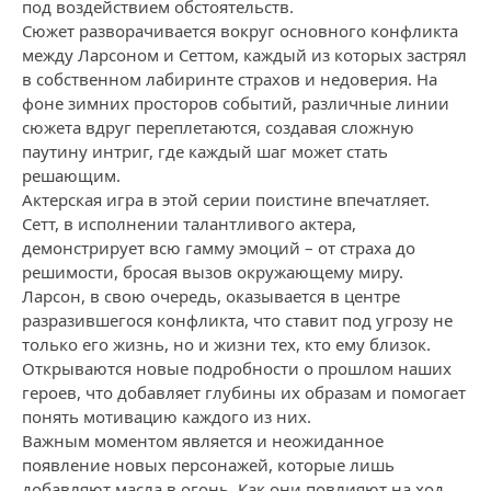
под воздействием обстоятельств.
Сюжет разворачивается вокруг основного конфликта
между Ларсоном и Сеттом, каждый из которых застрял
в собственном лабиринте страхов и недоверия. На
фоне зимних просторов событий, различные линии
сюжета вдруг переплетаются, создавая сложную
паутину интриг, где каждый шаг может стать
решающим.
Актерская игра в этой серии поистине впечатляет.
Сетт, в исполнении талантливого актера,
демонстрирует всю гамму эмоций – от страха до
решимости, бросая вызов окружающему миру.
Ларсон, в свою очередь, оказывается в центре
разразившегося конфликта, что ставит под угрозу не
только его жизнь, но и жизни тех, кто ему близок.
Открываются новые подробности о прошлом наших
героев, что добавляет глубины их образам и помогает
понять мотивацию каждого из них.
Важным моментом является и неожиданное
появление новых персонажей, которые лишь
добавляют масла в огонь. Как они повлияют на ход